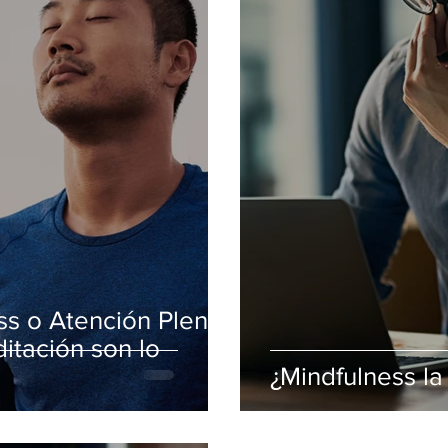
ss o Atención Plena?
itación son lo
¿Mindfulness la